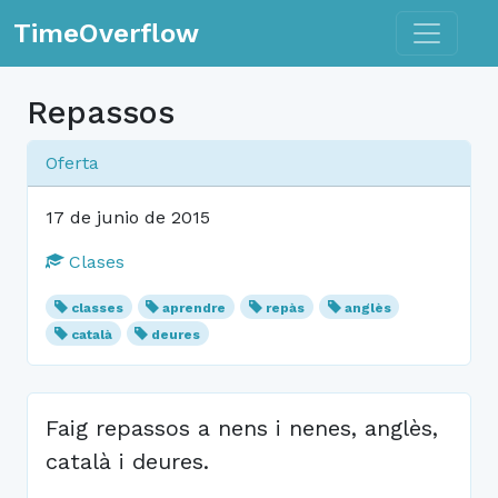
Toggle n
TimeOverflow
Repassos
Oferta
17 de junio de 2015
Clases
classes
aprendre
repàs
anglès
català
deures
Faig repassos a nens i nenes, anglès,
català i deures.