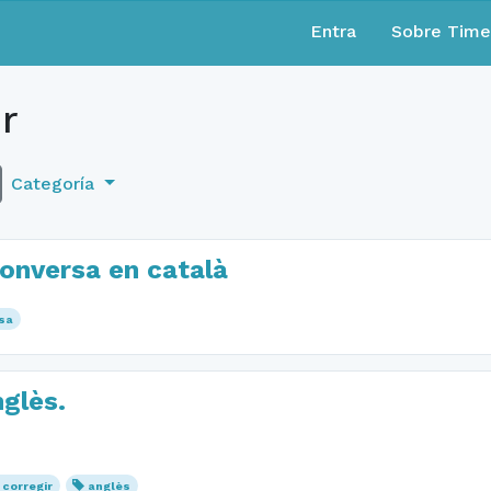
Entra
Sobre Tim
r
Categoría
conversa en català
sa
glès.
corregir
anglès