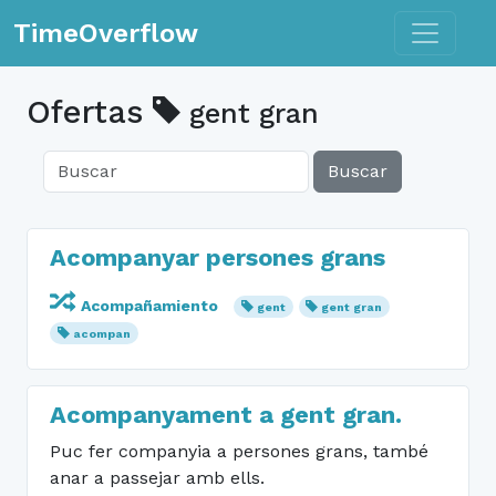
Toggle n
TimeOverflow
Ofertas
gent gran
Buscar
Acompanyar persones grans
Acompañamiento
gent
gent gran
acompan
Acompanyament a gent gran.
Puc fer companyia a persones grans, també
anar a passejar amb ells.