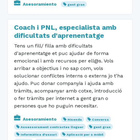
Asesoramiento
gent gran
Coach i PNL, especialista amb
dificultats d'aprenentatge
Tens un fill/ filla amb dificultats
d'aprenentatge et puc ajudar de forma
emocional i amb recursos per ell@s. Vols
arribar a objectius i no sap com, vols
solucionar conflictes interns o externs jo t'ha
ajudo. Puc donar companyia i ajuda amb
tràmits, acompanyar amb cotxe, introducció
o fer tràmits per internet a gent gran o
persones que ho puguin necesitar.
Asesoramiento
Hisenda
Conversa
Assessorament contractes lloguer
gent gran
Informàtica d'usuari
Aplicació per a mòbil