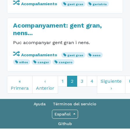
Acompañamiento
gent gran
geriatria
Acompanyament: gent gran,
nens...
Puc acompanyar gent gran i nens.
Acompañamiento
gent gran
nens
niños
cangur
canguro
«
‹
1
2
3
4
Siguiente
Primera
Anterior
›
Ayuda
Términos del servicio
Español
Github