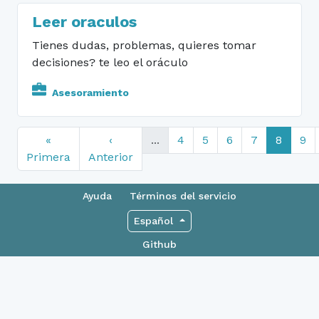
Leer oraculos
Tienes dudas, problemas, quieres tomar
decisiones? te leo el oráculo
Asesoramiento
«
‹
...
4
5
6
7
8
9
Primera
Anterior
Ayuda
Términos del servicio
Español
Github