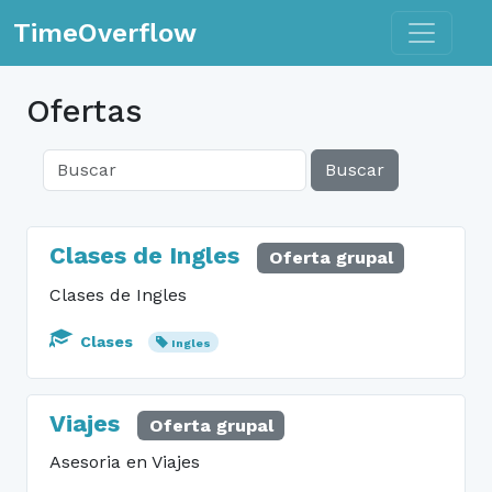
Toggle n
TimeOverflow
Ofertas
Buscar
Clases de Ingles
Oferta grupal
Clases de Ingles
Clases
Ingles
Viajes
Oferta grupal
Asesoria en Viajes