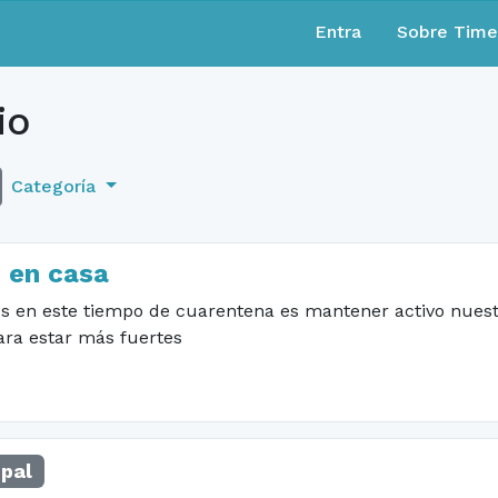
Entra
Sobre Tim
io
Categoría
 en casa
es en este tiempo de cuarentena es mantener activo nues
ara estar más fuertes
upal