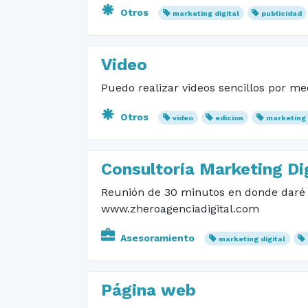
Otros
marketing digital
publicidad
Video
Puedo realizar videos sencillos por me
Otros
video
edicion
marketing 
Consultoría Marketing Dig
Reunión de 30 minutos en donde daré u
www.zheroagenciadigital.com
Asesoramiento
marketing digital
Página web