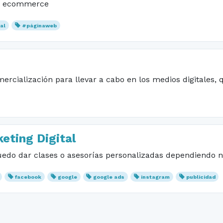
s, ecommerce
tal
#páginaweb
mercialización para llevar a cabo en los medios digitales
eting Digital
Puedo dar clases o asesorías personalizadas dependiendo 
facebook
google
google ads
instagram
publicidad