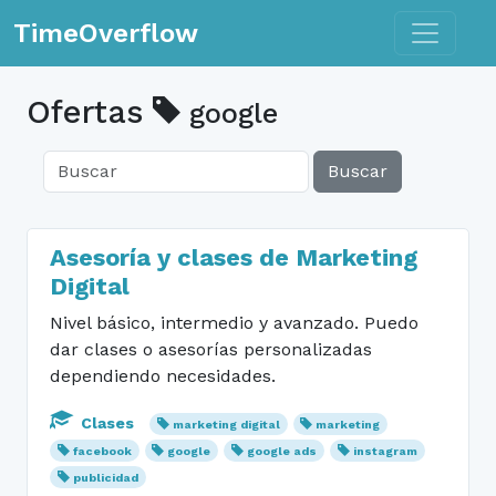
Toggle n
TimeOverflow
Ofertas
google
Buscar
Asesoría y clases de Marketing
Digital
Nivel básico, intermedio y avanzado. Puedo
dar clases o asesorías personalizadas
dependiendo necesidades.
Clases
marketing digital
marketing
facebook
google
google ads
instagram
publicidad