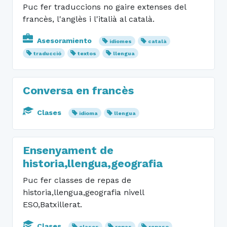
Puc fer traduccions no gaire extenses del
francès, l'anglès i l'italià al català.
Asesoramiento
idiomes
català
traducció
textos
llengua
Conversa en francès
Clases
idioma
llengua
Ensenyament de
historia,llengua,geografia
Puc fer classes de repas de
historia,llengua,geografia nivell
ESO,Batxillerat.
Clases
clases
repas
repaso