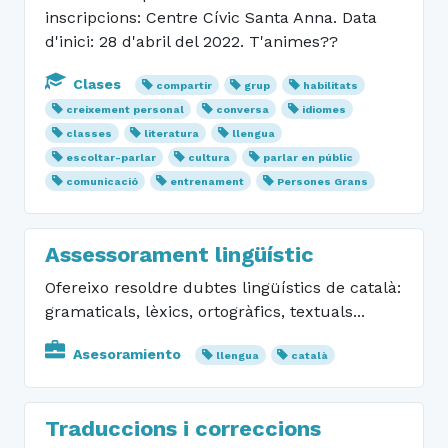
inscripcions: Centre Cívic Santa Anna. Data
d'inici: 28 d'abril del 2022. T'animes??
Clases
compartir
grup
habilitats
creixement personal
conversa
idiomes
classes
literatura
llengua
escoltar-parlar
cultura
parlar en públic
comunicació
entrenament
Persones Grans
Assessorament lingüístic
Ofereixo resoldre dubtes lingüístics de català:
gramaticals, lèxics, ortogràfics, textuals...
Asesoramiento
llengua
català
Traduccions i correccions