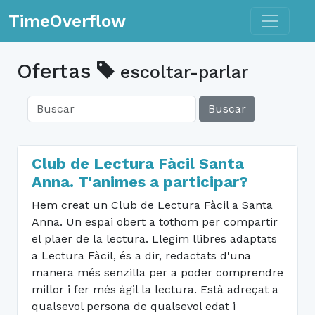
Toggle n
TimeOverflow
Ofertas
escoltar-parlar
Buscar
Club de Lectura Fàcil Santa
Anna. T'animes a participar?
Hem creat un Club de Lectura Fàcil a Santa
Anna. Un espai obert a tothom per compartir
el plaer de la lectura. Llegim llibres adaptats
a Lectura Fàcil, és a dir, redactats d'una
manera més senzilla per a poder comprendre
millor i fer més àgil la lectura. Està adreçat a
qualsevol persona de qualsevol edat i