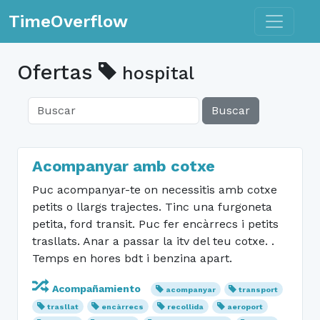
Toggle n
TimeOverflow
Ofertas
hospital
Buscar
Acompanyar amb cotxe
Puc acompanyar-te on necessitis amb cotxe
petits o llargs trajectes. Tinc una furgoneta
petita, ford transit. Puc fer encàrrecs i petits
trasllats. Anar a passar la itv del teu cotxe. .
Temps en hores bdt i benzina apart.
Acompañamiento
acompanyar
transport
trasllat
encàrrecs
recollida
aeroport