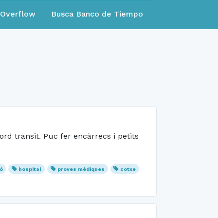
eOverflow
Busca Banco de Tiempo
rd transit. Puc fer encàrrecs i petits
ó
hospital
proves mèdiques
cotxe