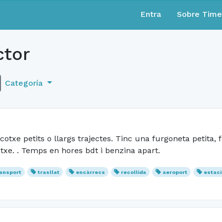
Entra
Sobre Tim
tor
Categoría
xe petits o llargs trajectes. Tinc una furgoneta petita, fo
cotxe. . Temps en hores bdt i benzina apart.
ransport
trasllat
encàrrecs
recollida
aeroport
estaci