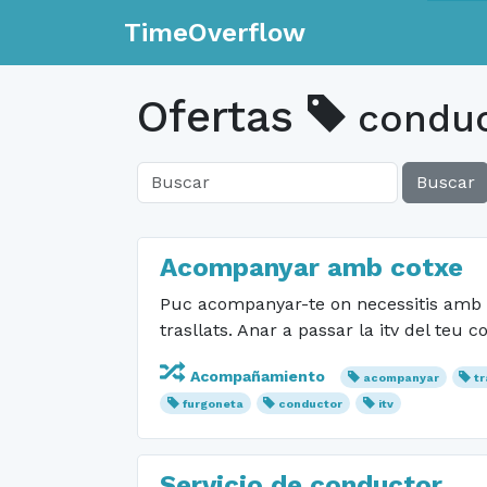
TimeOverflow
Ofertas
conduc
Buscar
Acompanyar amb cotxe
Puc acompanyar-te on necessitis amb cot
trasllats. Anar a passar la itv del teu 
Acompañamiento
acompanyar
t
furgoneta
conductor
itv
Servicio de conductor