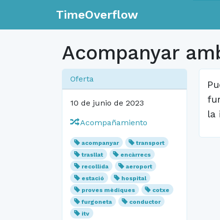
TimeOverflow
Acompanyar amb
Oferta
Pu
fu
10 de junio de 2023
la
Acompañamiento
acompanyar
transport
trasllat
encàrrecs
recollida
aeroport
estació
hospital
proves mèdiques
cotxe
furgoneta
conductor
itv