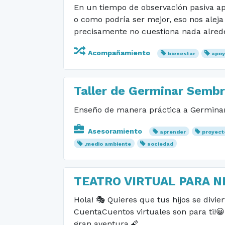
En un tiempo de observación pasiva apr
o como podría ser mejor, eso nos aleja
precisamente no cuestiona nada alreded
Acompañamiento
bienestar
apo
Taller de Germinar Semb
Enseño de manera práctica a Germinar 
Asesoramiento
aprender
proyect
,medio ambiente
sociedad
TEATRO VIRTUAL PARA N
Hola! 🎭 Quieres que tus hijos se divie
CuentaCuentos virtuales son para ti!😀
gran aventura.🌠