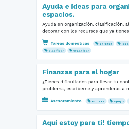
Ayuda e ideas para organ
espacios.
Ayuda en organización, clasificación,
decorar con los recursos que ya tienes
Tareas domésticas
en casa
idea
clasificar
organizar
Finanzas para el hogar
¿Tienes dificultades para llevar tu co
problema, escríbeme y aprenderás a m
Asesoramiento
en casa
apoyo
Aquí estoy para ti! tiemp