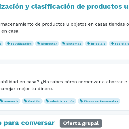
ización y clasificación de productos u
 almacenamiento de productos u objetos en casas tiendas o
 en casa.
s
reutilización
bienestar
sistemas
bricolaje
reciclaj
ntabilidad en casa? ¿No sabes cómo comenzar a ahorrar e i
anejar mejor tu dinero.
asesoría
Gestión
administración
Finanzas Personales
o para conversar
Oferta grupal