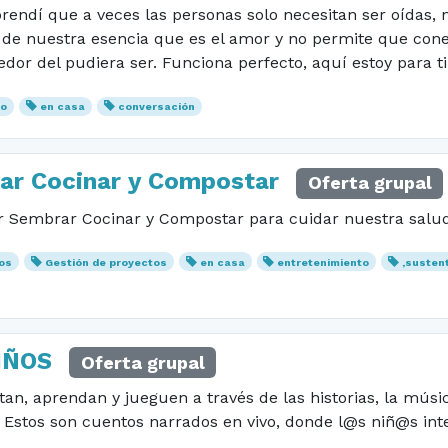
endí que a veces las personas solo necesitan ser oídas, n
 de nuestra esencia que es el amor y no permite que cone
or del pudiera ser. Funciona perfecto, aquí estoy para ti!
yo
en casa
conversación
rar Cocinar y Compostar
Oferta grupal
Sembrar Cocinar y Compostar para cuidar nuestra salud y
os
Gestión de proyectos
en casa
entretenimiento
,susten
IÑOS
Oferta grupal
rtan, aprendan y jueguen a través de las historias, la mús
 Estos son cuentos narrados en vivo, donde l@s niñ@s inte