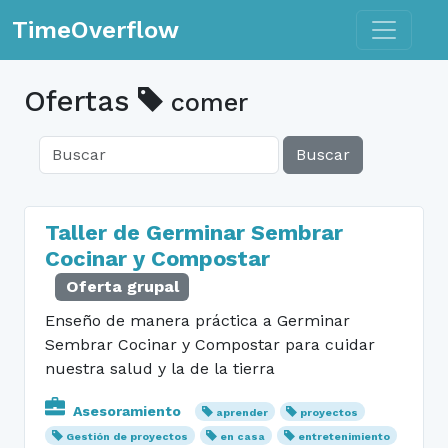
Toggle n
TimeOverflow
Ofertas
comer
Buscar
Taller de Germinar Sembrar
Cocinar y Compostar
Oferta grupal
Enseño de manera práctica a Germinar
Sembrar Cocinar y Compostar para cuidar
nuestra salud y la de la tierra
Asesoramiento
aprender
proyectos
Gestión de proyectos
en casa
entretenimiento