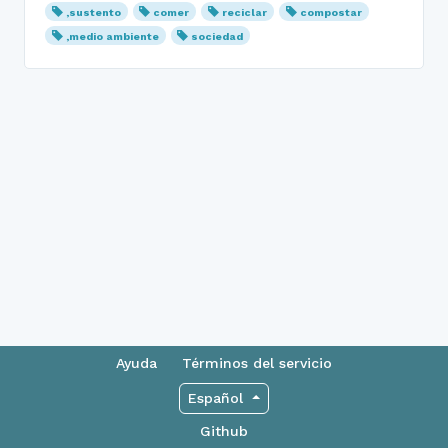
,sustento
comer
reciclar
compostar
,medio ambiente
sociedad
Ayuda
Términos del servicio
Español
Github