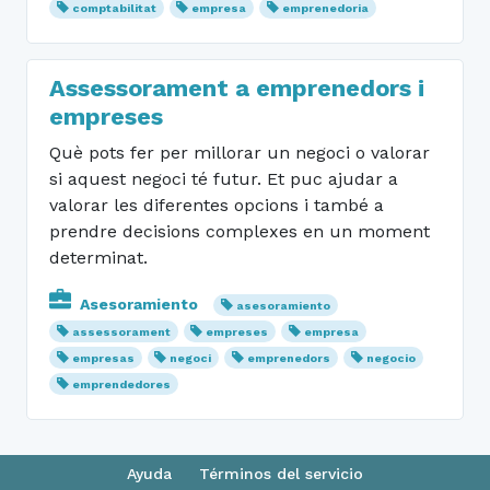
comptabilitat
empresa
emprenedoria
Assessorament a emprenedors i
empreses
Què pots fer per millorar un negoci o valorar
si aquest negoci té futur. Et puc ajudar a
valorar les diferentes opcions i també a
prendre decisions complexes en un moment
determinat.
Asesoramiento
asesoramiento
assessorament
empreses
empresa
empresas
negoci
emprenedors
negocio
emprendedores
Ayuda
Términos del servicio