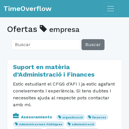
Toggle n
TimeOverflow
Ofertas
empresa
Buscar
Suport en matèria
d’Administració i Finances
Estic estudiant el CFGS d’AFI i ja estic agafant
coneixements i experiència. Si tens dubtes i
necessites ajuda al respecte pots contactar
amb mi.
Asesoramiento
organització
finances
Administracions Públiques
administració