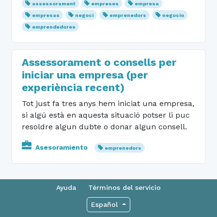
assessorament
empreses
empresa
empresas
negoci
emprenedors
negocio
emprendedores
Assessorament o consells per
iniciar una empresa (per
experiència recent)
Tot just fa tres anys hem iniciat una empresa,
si algú està en aquesta situació potser li puc
resoldre algun dubte o donar algun consell.
Asesoramiento
emprenedors
Ayuda
Términos del servicio
Español