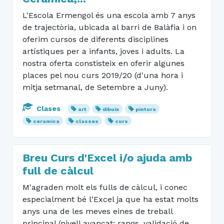
L'Escola Ermengol és una escola amb 7 anys
de trajectòria, ubicada al barri de Balàfia i on
oferim cursos de diferents disciplines
artístiques per a infants, joves i adults. La
nostra oferta constisteix en oferir algunes
places pel nou curs 2019/20 (d'una hora i
mitja setmanal, de Setembre a Juny).
Clases
art
dibuix
pintura
ceramica
classes
curs
Breu Curs d'Excel i/o ajuda amb
full de càlcul
M'agraden molt els fulls de càlcul, i conec
especialment bé l'Excel ja que ha estat molts
anys una de les meves eines de treball
principal (nivell avançat: rangs, validació de