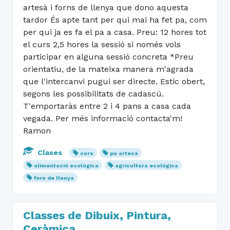
artesà i forns de llenya que dono aquesta
tardor És apte tant per qui mai ha fet pa, com
per qui ja es fa el pa a casa. Preu: 12 hores tot
el curs 2,5 hores la sessió si només vols
participar en alguna sessió concreta *Preu
orientatiu, de la mateixa manera m'agrada
que l'intercanvi pugui ser directe. Estic obert,
segons les possibilitats de cadascú.
T'emportaràs entre 2 i 4 pans a casa cada
vegada. Per més informació contacta'm!
Ramon
Clases
curs
pa artesà
alimentació ecològica
agricultura ecològica
forn de llenya
Classes de Dibuix, Pintura,
Ceràmica,...