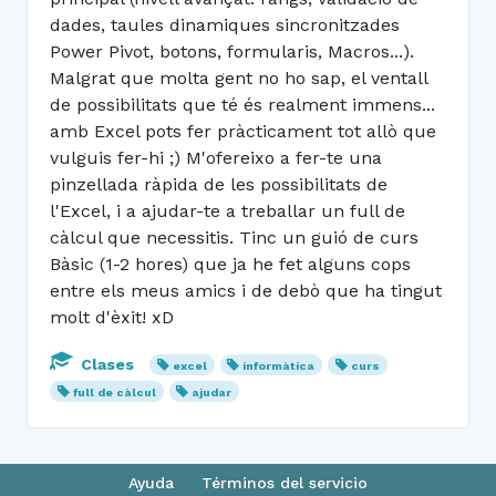
dades, taules dinamiques sincronitzades
Power Pivot, botons, formularis, Macros...).
Malgrat que molta gent no ho sap, el ventall
de possibilitats que té és realment immens...
amb Excel pots fer pràcticament tot allò que
vulguis fer-hi ;) M'ofereixo a fer-te una
pinzellada ràpida de les possibilitats de
l'Excel, i a ajudar-te a treballar un full de
càlcul que necessitis. Tinc un guió de curs
Bàsic (1-2 hores) que ja he fet alguns cops
entre els meus amics i de debò que ha tingut
molt d'èxit! xD
Clases
excel
informàtica
curs
full de càlcul
ajudar
Ayuda
Términos del servicio