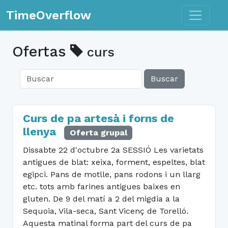
Toggle n
TimeOverflow
Ofertas
curs
Buscar
Curs de pa artesà i forns de
llenya
Oferta grupal
Dissabte 22 d'octubre 2a SESSIÓ Les varietats
antigues de blat: xeixa, forment, espeltes, blat
egipci. Pans de motlle, pans rodons i un llarg
etc. tots amb farines antigues baixes en
gluten. De 9 del matí a 2 del migdia a la
Sequoia, Vila-seca, Sant Vicenç de Torelló.
Aquesta matinal forma part del curs de pa