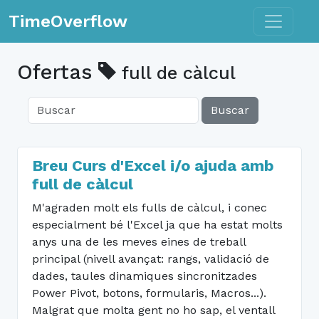
Toggle n
TimeOverflow
Ofertas
full de càlcul
Buscar
Breu Curs d'Excel i/o ajuda amb
full de càlcul
M'agraden molt els fulls de càlcul, i conec
especialment bé l'Excel ja que ha estat molts
anys una de les meves eines de treball
principal (nivell avançat: rangs, validació de
dades, taules dinamiques sincronitzades
Power Pivot, botons, formularis, Macros...).
Malgrat que molta gent no ho sap, el ventall