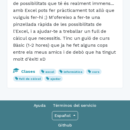
de possibilitats que té és realment immens...
amb Excel pots fer pràcticament tot allò que
vulguis fer-hi ;) M'ofereixo a fer-te una
pinzellada ràpida de les possibilitats de
l'Excel, i a ajudar-te a treballar un full de
càlcul que necessitis. Tinc un guió de curs
Bàsic (1-2 hores) que ja he fet alguns cops
entre els meus amics i de debò que ha tingut
molt d'èxit! xD
Clases
excel
informàtica
curs
full de càlcul
ajudar
Ayuda
Términos del servicio
Español
Github