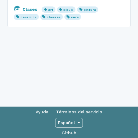
Clases
art
dibuix
pintura
ceramica
classes
curs
Ayuda
Términos del servicio
Español
Github