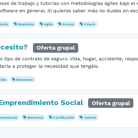
cesos de trabajo y tutorías con metodologías ágiles bajo 
 software en general. Si quieres saber más no dudes en esc
toría
Mentoría
Agile
Scrum
Coach
ecesito?
Oferta grupal
 tipo de contrato de seguro. Vida, hogar, accidente, respons
arla a proteger la necesidad que tengáis.
ción
bienestar
 Emprendimiento Social
Oferta grupal
Innovación
Mentoría
Facilitación
Tutoría