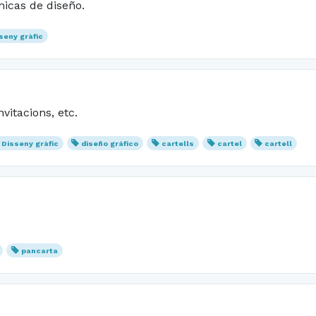
nicas de diseño.
seny gràfic
nvitacions, etc.
Disseny gràfic
diseño gráfico
cartells
cartel
cartell
pancarta