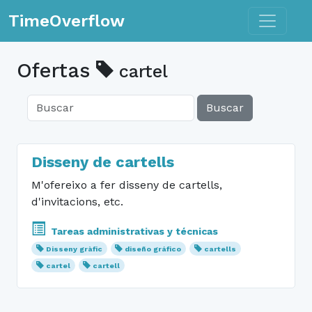
Toggle n
TimeOverflow
Ofertas
cartel
Buscar
Disseny de cartells
M'ofereixo a fer disseny de cartells,
d'invitacions, etc.
Tareas administrativas y técnicas
Disseny gràfic
diseño gráfico
cartells
cartel
cartell