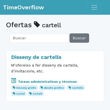
Toggle n
TimeOverflow
Ofertas
cartell
Buscar
Disseny de cartells
M'ofereixo a fer disseny de cartells,
d'invitacions, etc.
Tareas administrativas y técnicas
Disseny gràfic
diseño gráfico
cartells
cartel
cartell