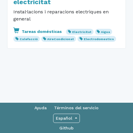
electricitat
Instal·lacions i reparacions electriques en
general
Tareas domésticas
Electricitat
Aigua
Calefacció
AireCondicionat
Electrodomestics
Ayuda
Términos del servicio
Español
Github