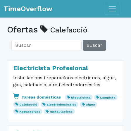
Toggle n
TimeOverflow
Ofertas
Calefacció
Buscar
Electricista Profesional
Instal·lacions i reparacions elèctriques, aigua,
gas, calefacció, aire i electrodomèstics.
Tareas domésticas
Electricista
Lampista
Calefacció
Electrodomèstics
Aigua
Reparacions
Instal·lacions