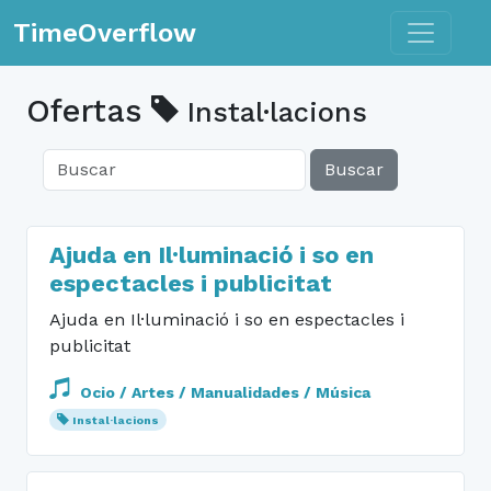
Toggle n
TimeOverflow
Ofertas
Instal·lacions
Buscar
Ajuda en Il·luminació i so en
espectacles i publicitat
Ajuda en Il·luminació i so en espectacles i
publicitat
Ocio / Artes / Manualidades / Música
Instal·lacions