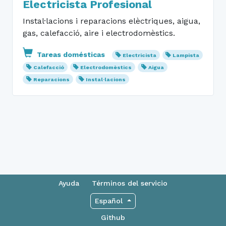
Electricista Profesional
Instal·lacions i reparacions elèctriques, aigua,
gas, calefacció, aire i electrodomèstics.
Tareas domésticas
Electricista
Lampista
Calefacció
Electrodomèstics
Aigua
Reparacions
Instal·lacions
Ayuda
Términos del servicio
Español
Github