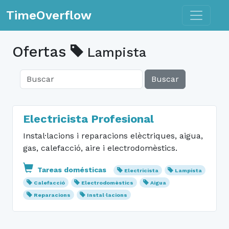
Toggle n
TimeOverflow
Ofertas
Lampista
Buscar
Electricista Profesional
Instal·lacions i reparacions elèctriques, aigua,
gas, calefacció, aire i electrodomèstics.
Tareas domésticas
Electricista
Lampista
Calefacció
Electrodomèstics
Aigua
Reparacions
Instal·lacions