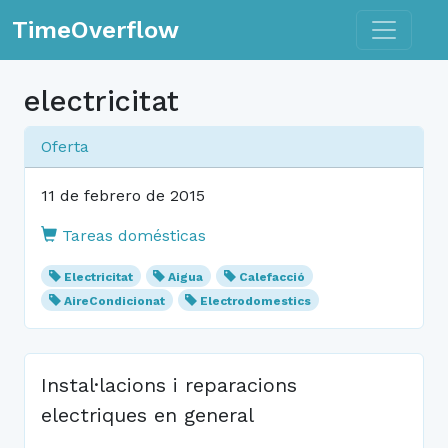
Toggle n
TimeOverflow
electricitat
Oferta
11 de febrero de 2015
Tareas domésticas
Electricitat
Aigua
Calefacció
AireCondicionat
Electrodomestics
Instal·lacions i reparacions
electriques en general