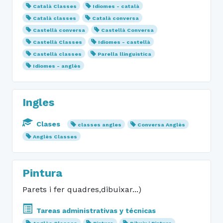
Català Classes
Idiomes - català
Català classes
Català conversa
Castellà conversa
Castellà Conversa
Castellà Classes
Idiomes - castellà
Castellà classes
Parella llinguistica
Idiomes - anglès
Ingles
Clases
classes angles
Conversa Anglès
Anglès Classes
Pintura
Parets i fer quadres,dibuixar...)
Tareas administrativas y técnicas