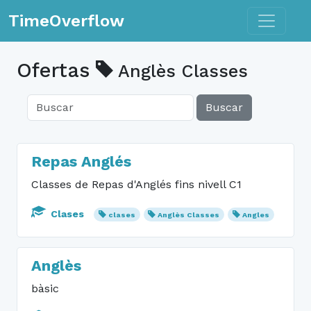
Toggle n
TimeOverflow
Ofertas
Anglès Classes
Buscar
Repas Anglés
Classes de Repas d'Anglés fins nivell C1
Clases
clases
Anglès Classes
Angles
Anglès
bàsic