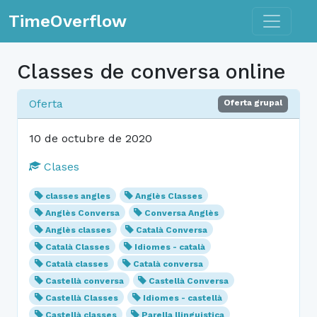
Toggle n
TimeOverflow
Classes de conversa online
Oferta
Oferta grupal
10 de octubre de 2020
Clases
classes angles
Anglès Classes
Anglès Conversa
Conversa Anglès
Anglès classes
Català Conversa
Català Classes
Idiomes - català
Català classes
Català conversa
Castellà conversa
Castellà Conversa
Castellà Classes
Idiomes - castellà
Castellà classes
Parella llinguistica