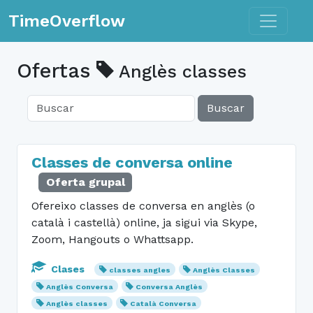
Toggle n
TimeOverflow
Ofertas
Anglès classes
Buscar
Classes de conversa online
Oferta grupal
Ofereixo classes de conversa en anglès (o
català i castellà) online, ja sigui via Skype,
Zoom, Hangouts o Whattsapp.
Clases
classes angles
Anglès Classes
Anglès Conversa
Conversa Anglès
Anglès classes
Català Conversa