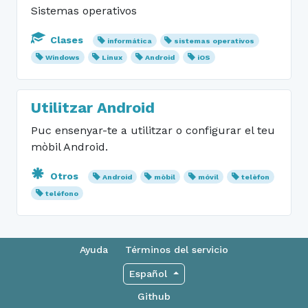
Sistemas operativos
Clases
informática
sistemas operativos
Windows
Linux
Android
iOS
Utilitzar Android
Puc ensenyar-te a utilitzar o configurar el teu
mòbil Android.
Otros
Android
mòbil
móvil
telèfon
teléfono
Ayuda
Términos del servicio
Español
Github