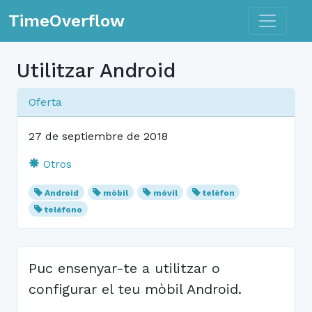
Toggle n
TimeOverflow
Utilitzar Android
Oferta
27 de septiembre de 2018
Otros
Android
mòbil
móvil
telèfon
teléfono
Puc ensenyar-te a utilitzar o
configurar el teu mòbil Android.