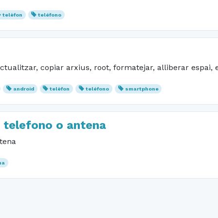
telèfon
teléfono
tualitzar, copiar arxius, root, formatejar, alliberar espai, 
android
telèfon
teléfono
smartphone
or telefono o antena
ntena
na