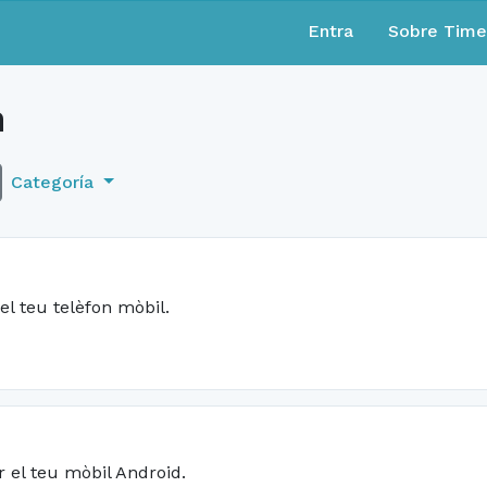
Entra
Sobre Tim
n
Categoría
el teu telèfon mòbil.
r el teu mòbil Android.