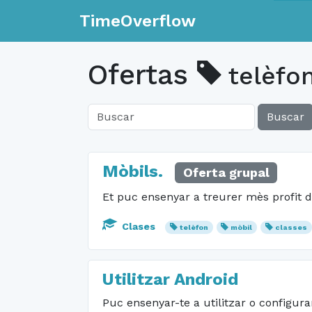
TimeOverflow
Ofertas
telèfo
Buscar
Mòbils.
Oferta grupal
Et puc ensenyar a treurer mès profit d
Clases
telèfon
mòbil
classes
Utilitzar Android
Puc ensenyar-te a utilitzar o configura