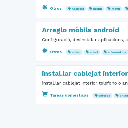
Otros
Android
mòbil
móvil
Arreglo mòbils android
Configuració, desinstalar aplicacions, ac
Otros
mòbil
móvil
informàtica
instal.lar cablejat interi
instal.lar cablejat interior telefono o a
Tareas domésticas
telèfon
ante