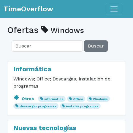
Toggle n
TimeOverflow
Ofertas
Windows
Buscar
Informática
Windows; Office; Descargas, instalación de
programas
Otros
informática
Office
Windows
descargar programas
instalar programas
Nuevas tecnologías