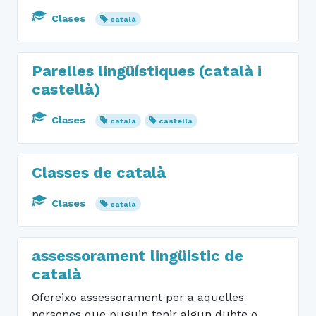
Clases
català
Parelles lingüístiques (català i
castellà)
Clases
català
castellà
Classes de català
Clases
català
assessorament lingüístic de
català
Ofereixo assessorament per a aquelles
persones que puguin tenir algun dubte o