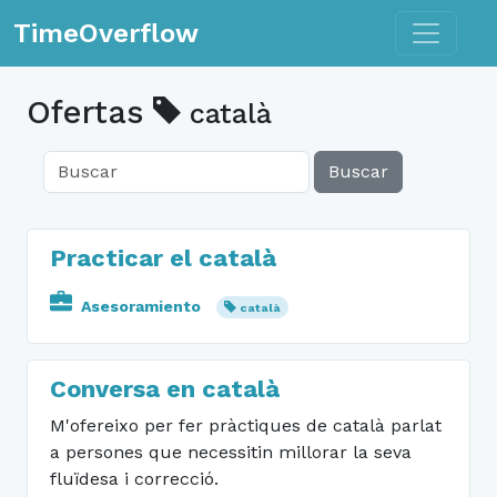
Toggle n
TimeOverflow
Ofertas
català
Buscar
Practicar el català
Asesoramiento
català
Conversa en català
M'ofereixo per fer pràctiques de català parlat
a persones que necessitin millorar la seva
fluïdesa i correcció.