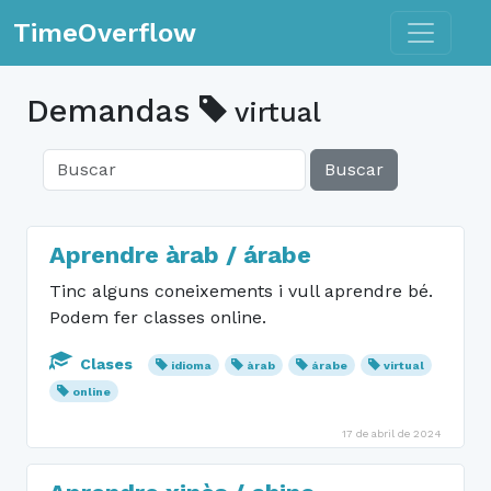
Toggle n
TimeOverflow
Demandas
virtual
Buscar
Aprendre àrab / árabe
Tinc alguns coneixements i vull aprendre bé.
Podem fer classes online.
Clases
idioma
àrab
árabe
virtual
online
17 de abril de 2024