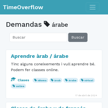
Toggle n
TimeOverflow
Demandas
árabe
Buscar
Aprendre àrab / árabe
Tinc alguns coneixements i vull aprendre bé.
Podem fer classes online.
Clases
idioma
àrab
árabe
virtual
online
17 de abril de 2024