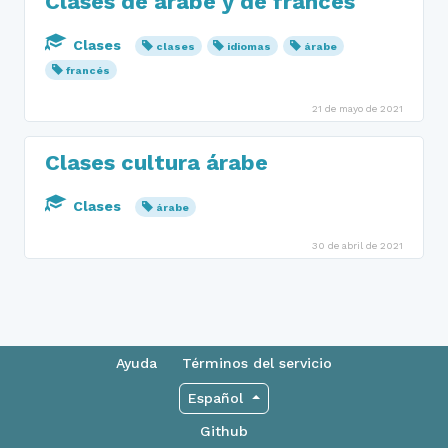
Clases de árabe y de francés
Clases
clases
idiomas
árabe
francés
21 de mayo de 2021
Clases cultura árabe
Clases
árabe
30 de abril de 2021
Ayuda
Términos del servicio
Español
Github