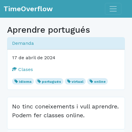
Toggle n
TimeOverflow
Aprendre portugués
Demanda
17 de abril de 2024
Clases
idioma
portugués
virtual
online
No tinc coneixements i vull aprendre.
Podem fer classes online.