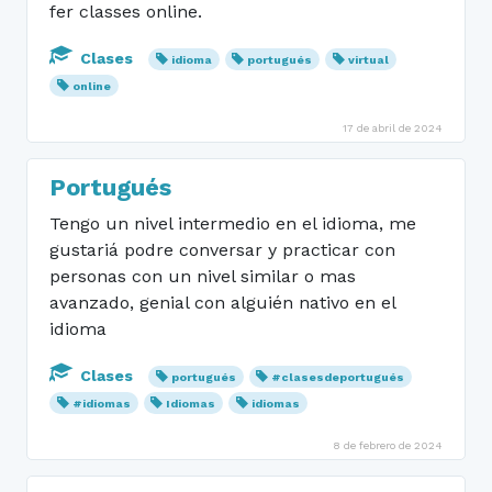
fer classes online.
Clases
idioma
portugués
virtual
online
17 de abril de 2024
Portugués
Tengo un nivel intermedio en el idioma, me
gustariá podre conversar y practicar con
personas con un nivel similar o mas
avanzado, genial con alguién nativo en el
idioma
Clases
portugués
#clasesdeportugués
#idiomas
Idiomas
idiomas
8 de febrero de 2024