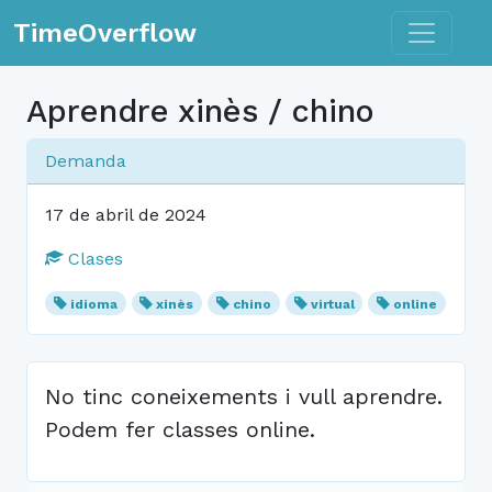
Toggle n
TimeOverflow
Aprendre xinès / chino
Demanda
17 de abril de 2024
Clases
idioma
xinès
chino
virtual
online
No tinc coneixements i vull aprendre.
Podem fer classes online.