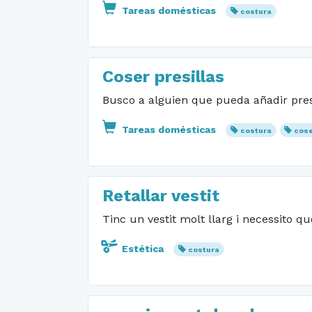
Tareas domésticas
costura
Coser presillas
Busco a alguien que pueda añadir presi
Tareas domésticas
costura
cos
Retallar vestit
Tinc un vestit molt llarg i necessito q
Estética
costura