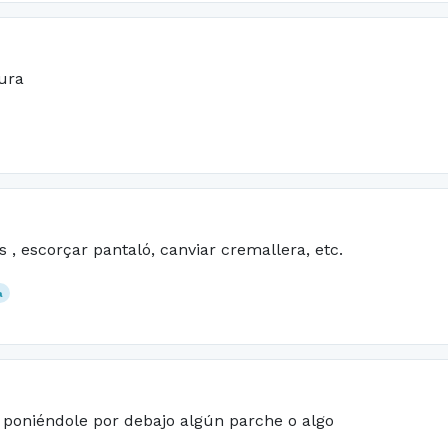
ura
 , escorçar pantaló, canviar cremallera, etc.
a
 poniéndole por debajo algún parche o algo