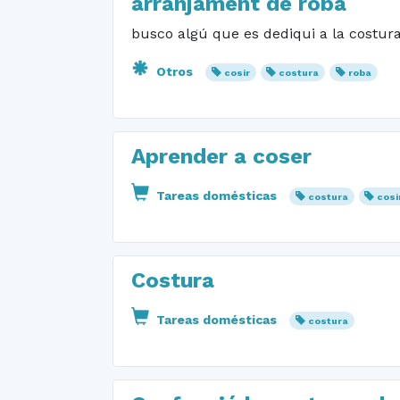
arranjament de roba
busco algú que es dediqui a la costura
Otros
cosir
costura
roba
Aprender a coser
Tareas domésticas
costura
cosi
Costura
Tareas domésticas
costura