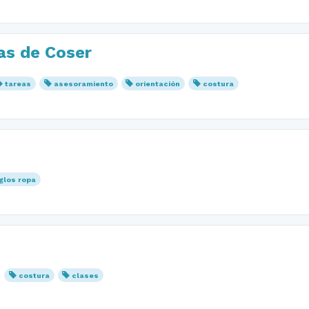
as de Coser
tareas
asesoramiento
orientación
costura
glos ropa
costura
clases