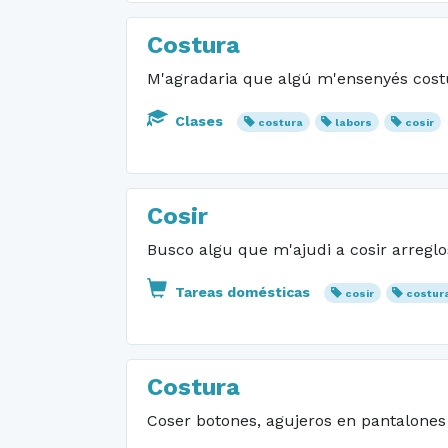
Costura
M'agradaria que algú m'ensenyés cost
Clases
costura
labors
cosir
Cosir
Busco algu que m'ajudi a cosir arreglos
Tareas domésticas
cosir
costur
Costura
Coser botones, agujeros en pantalones