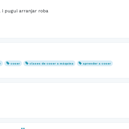
 i pugui arranjar roba
r
coser
clases de coser a máquina
aprender a coser