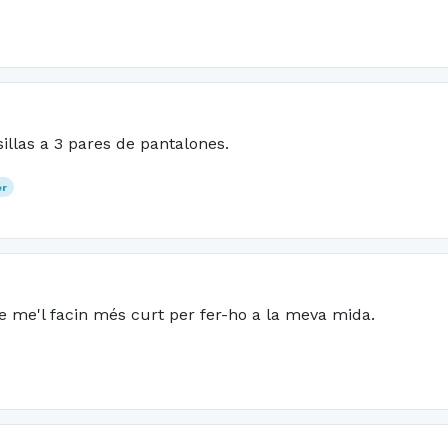
llas a 3 pares de pantalones.
er
ue me'l facin més curt per fer-ho a la meva mida.