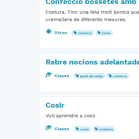
Confecció bossetes amb 
Costura. Tinc una tela molt bonica q
cremallera de diferents mesures.
Otros
costura
cosir
Rebre nocions adelantade
Clases
punt de mitja
costura
Cosir
Vull aprendre a cosir.
Clases
cosir
costura