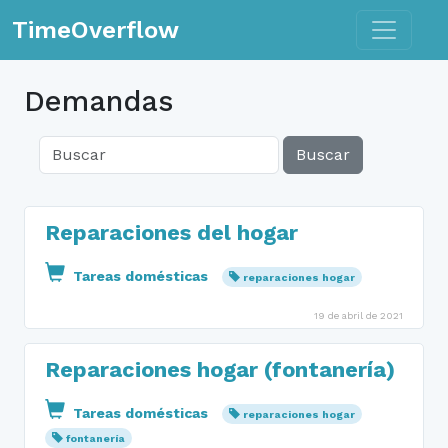
Toggle n
TimeOverflow
Demandas
Buscar
Reparaciones del hogar
Tareas domésticas
reparaciones hogar
19 de abril de 2021
Reparaciones hogar (fontanería)
Tareas domésticas
reparaciones hogar
fontanería