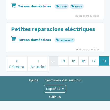
Tareas domésticas
Cosir
Roba
28 de enero de 2021
Petites reparacions elèctriques
Tareas domésticas
reparació
18 de enero de 2021
«
‹
...
14
15
16
17
18
Primera
Anterior
Ayuda
Términos del servicio
Español
Github