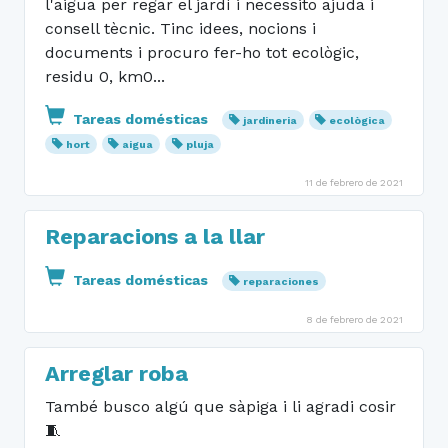
l'aigua per regar el jardí i necessito ajuda i
consell tècnic. Tinc idees, nocions i
documents i procuro fer-ho tot ecològic,
residu 0, km0...
Tareas domésticas
jardineria
ecològica
hort
aigua
pluja
11 de febrero de 2021
Reparacions a la llar
Tareas domésticas
reparaciones
8 de febrero de 2021
Arreglar roba
També busco algú que sàpiga i li agradi cosir
🧵