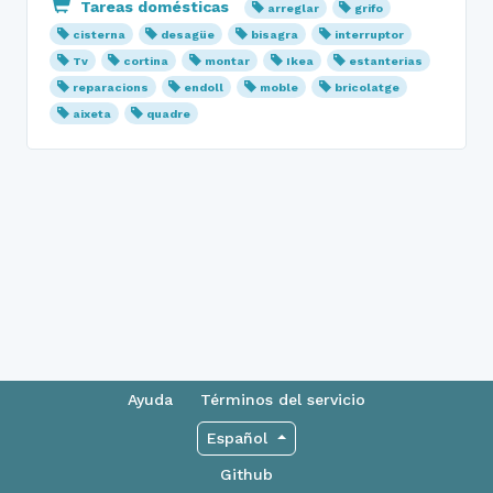
Tareas domésticas
arreglar
grifo
cisterna
desagüe
bisagra
interruptor
Tv
cortina
montar
Ikea
estanterias
reparacions
endoll
moble
bricolatge
aixeta
quadre
Ayuda
Términos del servicio
Español
Github