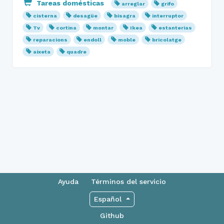
Tareas domésticas
arreglar
grifo
cisterna
desagüe
bisagra
interruptor
Tv
cortina
montar
Ikea
estanterias
reparacions
endoll
moble
bricolatge
aixeta
quadre
Ayuda
Términos del servicio
Español
Github