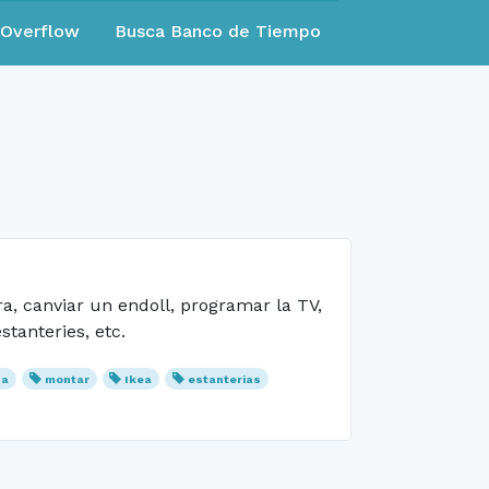
eOverflow
Busca Banco de Tiempo
a, canviar un endoll, programar la TV,
tanteries, etc.
na
montar
Ikea
estanterias