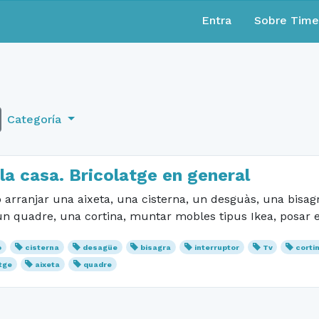
Entra
Sobre Tim
Categoría
la casa. Bricolatge en general
arranjar una aixeta, una cisterna, un desguàs, una bisagr
un quadre, una cortina, muntar mobles tipus Ikea, posar es
o
cisterna
desagüe
bisagra
interruptor
Tv
corti
tge
aixeta
quadre