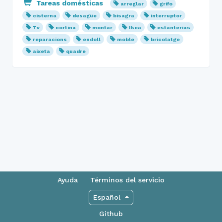
Tareas domésticas
arreglar
grifo
cisterna
desagüe
bisagra
interruptor
Tv
cortina
montar
Ikea
estanterias
reparacions
endoll
moble
bricolatge
aixeta
quadre
Ayuda
Términos del servicio
Español
Github