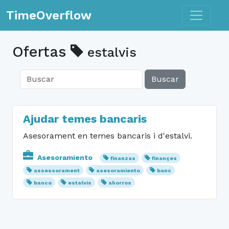
Toggle n
TimeOverflow
Ofertas
estalvis
Buscar
Ajudar temes bancaris
Asesorament en temes bancaris i d'estalvi.
Asesoramiento
finanzas
finançes
assessorament
asesoramiento
banc
banco
estalvis
ahorros