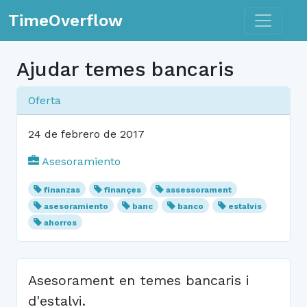
Toggle n
TimeOverflow
Ajudar temes bancaris
Oferta
24 de febrero de 2017
Asesoramiento
finanzas
finançes
assessorament
asesoramiento
banc
banco
estalvis
ahorros
Asesorament en temes bancaris i
d'estalvi.