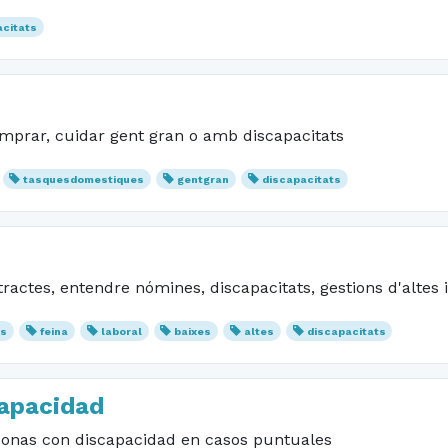
acitats
comprar, cuidar gent gran o amb discapacitats
tasquesdomestiques
gentgran
discapacitats
actes, entendre nómines, discapacitats, gestions d'altes i 
es
feina
laboral
baixes
altes
discapacitats
capacidad
onas con discapacidad en casos puntuales