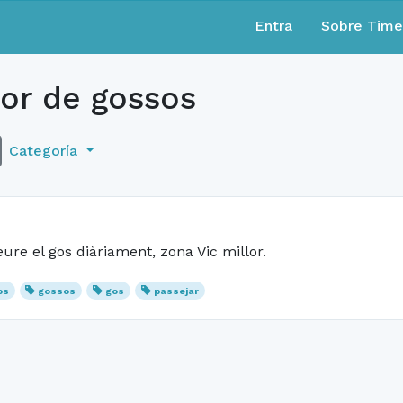
Entra
Sobre Tim
or de gossos
Categoría
eure el gos diàriament, zona Vic millor.
os
gossos
gos
passejar